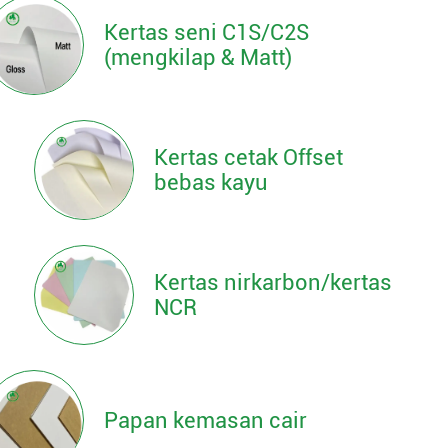
Kertas seni C1S/C2S
(mengkilap & Matt)
Kertas cetak Offset
bebas kayu
Kertas nirkarbon/kertas
NCR
Papan kemasan cair