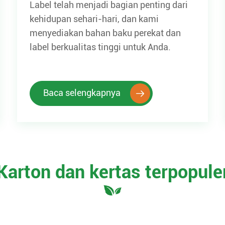
Label telah menjadi bagian penting dari
kehidupan sehari-hari, dan kami
menyediakan bahan baku perekat dan
label berkualitas tinggi untuk Anda.
Baca selengkapnya

Karton dan kertas terpopule