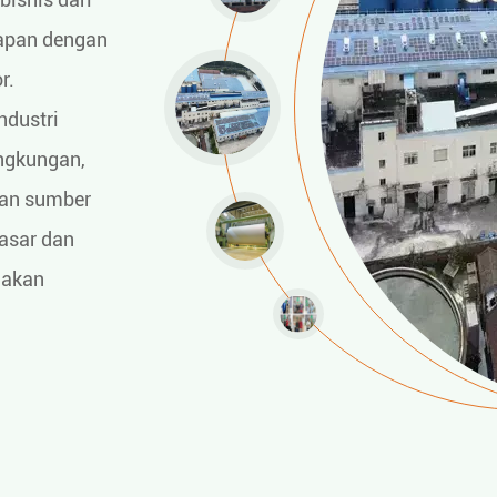
papan dengan
r.
ndustri
ngkungan,
kan sumber
pasar dan
iakan