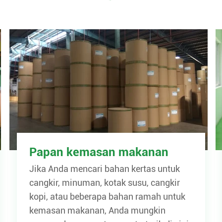
Papan kemasan makanan
Jika Anda mencari bahan kertas untuk
cangkir, minuman, kotak susu, cangkir
kopi, atau beberapa bahan ramah untuk
kemasan makanan, Anda mungkin