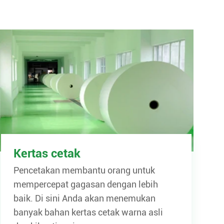
Kertas cetak
Pencetakan membantu orang untuk
mempercepat gagasan dengan lebih
baik. Di sini Anda akan menemukan
banyak bahan kertas cetak warna asli