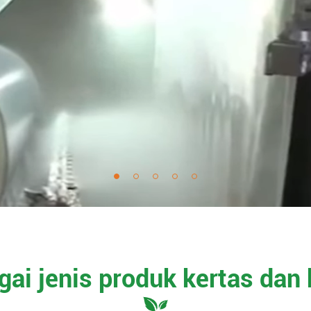
gai jenis produk kertas dan 