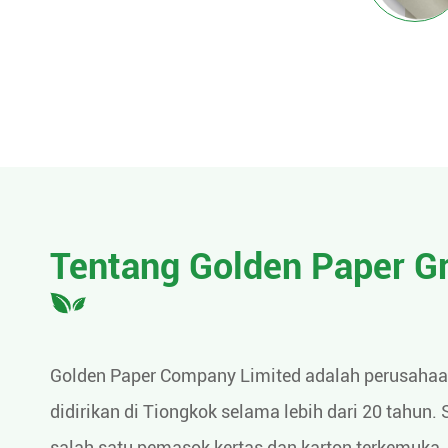
Tentang Golden Paper G
Golden Paper Company Limited adalah perusahaa
didirikan di Tiongkok selama lebih dari 20 tahun.
salah satu pemasok kertas dan karton terkemuka, 