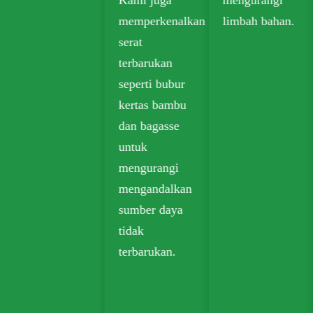
dalam
memperkenalkan
limbah bahan.
makanan di
serat
luar, bahan
terbarukan
makanan, dan
seperti bubur
kemasan ritel.
kertas bambu
dan bagasse
untuk
mengurangi
mengandalkan
sumber daya
tidak
terbarukan.