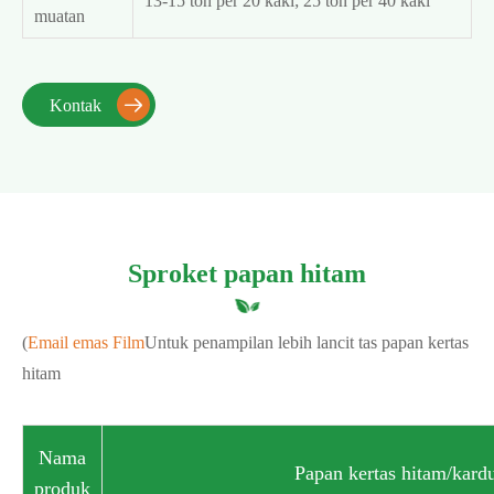
13-15 ton per 20 kaki; 25 ton per 40 kaki
muatan
Kontak

Sproket papan hitam
(
Email emas Film
Untuk penampilan lebih lancit tas papan kertas
hitam
Nama
Papan kertas hitam/kard
produk