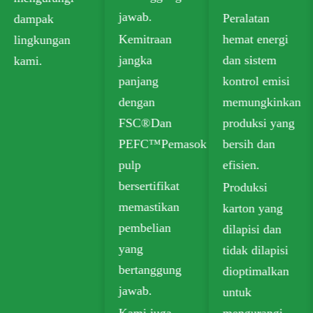
jawab.
Peralatan
makanan.
Kemitraan
hemat energi
Pilihan daur
jangka
dan sistem
ulang Kami
panjang
kontrol emisi
termasuk
dengan
memungkinkan
papan kotak
FSC®Dan
produksi yang
lipat (FBB)
PEFC™Pemasok
bersih dan
dan papan
pulp
efisien.
gading untuk
bersertifikat
Produksi
kemasan
memastikan
karton yang
berkelanjutan.
pembelian
dilapisi dan
Kertas kraft
yang
tidak dilapisi
yang dapat
bertanggung
dioptimalkan
terurai secara
jawab.
untuk
luas digunakan
Kami juga
mengurangi