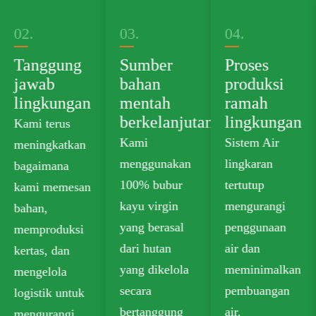
03.
04.
05.
Sumber
Proses
Portofolio
bahan
produksi
produk
mentah
ramah
hijau
berkelanjutan
lingkungan
Kami
Kami
Sistem Air
menawarkan
menggunakan
lingkaran
papan kertas
100% bubur
tertutup
food grade
kayu virgin
mengurangi
plastik bebas
yang berasal
penggunaan
yang
dari hutan
air dan
memenuhi
yang dikelola
meminimalkan
standar
secara
pembuangan
keamanan
bertanggung
air.
untuk kontak