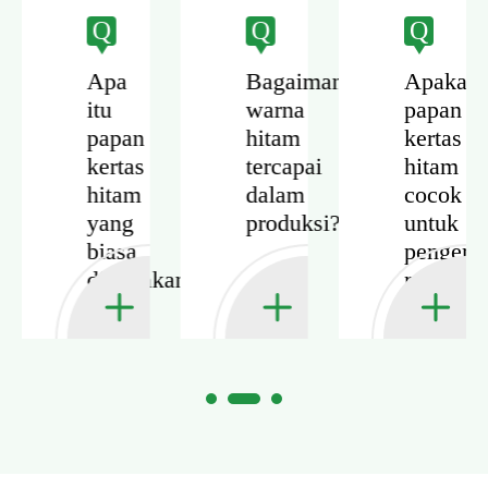
Q
Q
Q
h
Apa
Bagaimana
Apakah
itu
warna
papan
papan
hitam
kertas
kertas
tercapai
hitam
hitam
dalam
cocok
yang
produksi?
untuk
biasa
pengema
digunakan?
mewah?