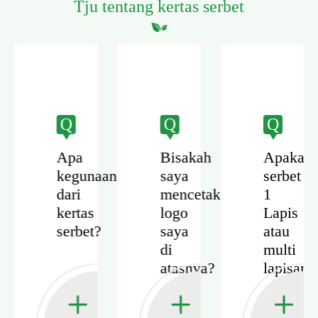
Tju tentang kertas serbet
Q
Q
Q
h
Apa
Bisakah
Apakah
kegunaan
saya
serbet
dari
mencetak
1
kertas
logo
Lapis
serbet?
saya
atau
di
multi
an?
atasnya?
lapisan?