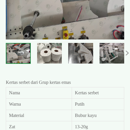

Kertas serbet dari Grup kertas emas
Nama
Kertas serbet
Warna
Putih
Material
Bubur kayu
Zat
13-20g