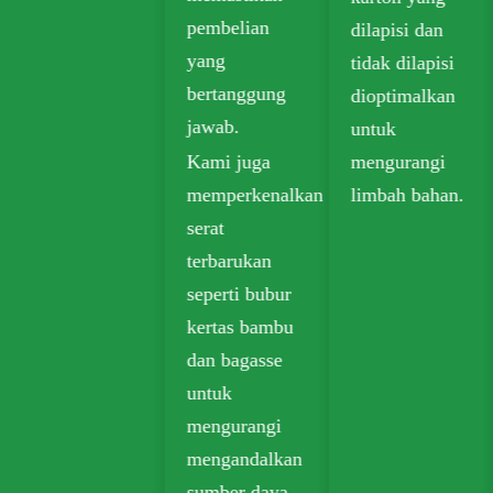
pembelian
dilapisi dan
yang
tidak dilapisi
bertanggung
dioptimalkan
jawab.
untuk
Kami juga
mengurangi
memperkenalkan
limbah bahan.
serat
terbarukan
seperti bubur
kertas bambu
dan bagasse
untuk
mengurangi
mengandalkan
sumber daya