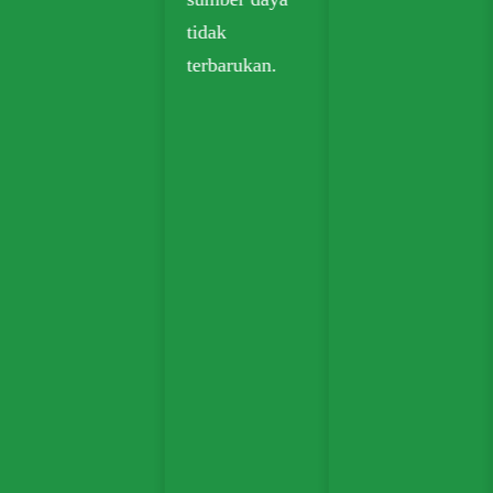
tidak
terbarukan.