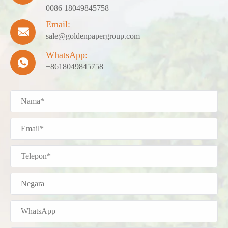
0086 18049845758
Email:

sale@goldenpapergroup.com
WhatsApp:

+8618049845758