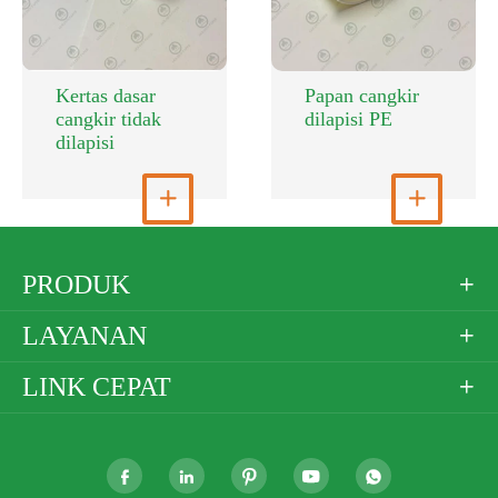
Kertas dasar
Papan cangkir
cangkir tidak
dilapisi PE
dilapisi
Lihat Selengkapnya

Lihat Selengkapnya

PRODUK

LAYANAN

LINK CEPAT





