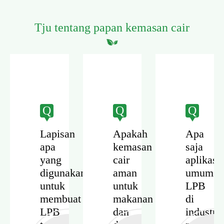
Tju tentang papan kemasan cair
Q
Q
Q
Lapisan
Apakah
Apa
apa
kemasan
saja
an
yang
cair
aplikasi
digunakan
aman
umum
untuk
untuk
LPB
?
membuat
makanan
di
LPB
dan
industri