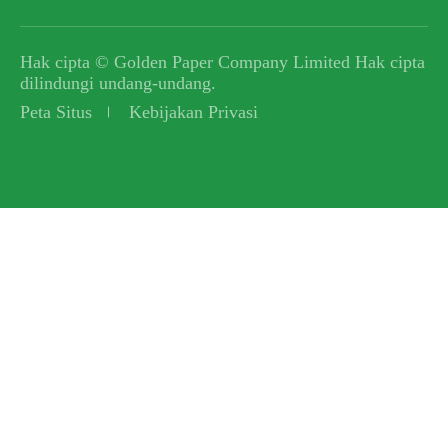
Hak cipta ©
Golden Paper Company Limited
Hak cipta
dilindungi undang-undang.
Peta Situs
Kebijakan Privasi