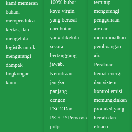
100% bubur
tertutup
kami memesan
kayu virgin
mengurangi
bahan,
yang berasal
penggunaan
memproduksi
dari hutan
air dan
kertas, dan
yang dikelola
meminimalkan
mengelola
secara
pembuangan
logistik untuk
bertanggung
air.
mengurangi
jawab.
Peralatan
dampak
Kemitraan
hemat energi
lingkungan
jangka
dan sistem
kami.
panjang
kontrol emisi
dengan
memungkinkan
FSC®Dan
produksi yang
PEFC™Pemasok
bersih dan
pulp
efisien.