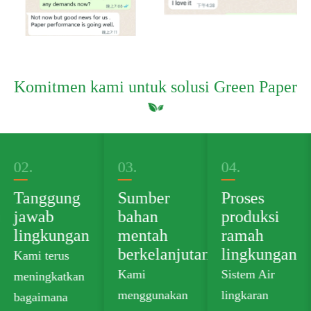
Komitmen kami untuk solusi Green Paper
02.
03.
04.
Tanggung
Sumber
Proses
n
jawab
bahan
produksi
lingkungan
mentah
ramah
berkelanjutan
lingkungan
Kami terus
Kami
Sistem Air
meningkatkan
menggunakan
lingkaran
bagaimana