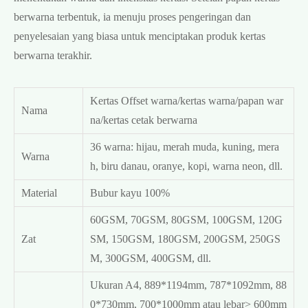
berwarna terbentuk, ia menuju proses pengeringan dan
penyelesaian yang biasa untuk menciptakan produk kertas
berwarna terakhir.
Kertas Offset warna/kertas warna/papan war
Nama
na/kertas cetak berwarna
36 warna: hijau, merah muda, kuning, mera
Warna
h, biru danau, oranye, kopi, warna neon, dll.
Material
Bubur kayu 100%
60GSM, 70GSM, 80GSM, 100GSM, 120G
Zat
SM, 150GSM, 180GSM, 200GSM, 250GS
M, 300GSM, 400GSM, dll.
Ukuran A4, 889*1194mm, 787*1092mm, 88
0*730mm, 700*1000mm atau lebar> 600mm