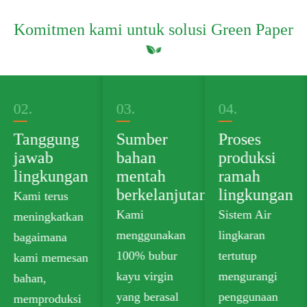
Komitmen kami untuk solusi Green Paper
03.
04.
05.
Sumber
Proses
Portofolio
bahan
produksi
produk
mentah
ramah
hijau
berkelanjutan
lingkungan
Kami
Kami
Sistem Air
menawarkan
menggunakan
lingkaran
papan kertas
100% bubur
tertutup
food grade
kayu virgin
mengurangi
plastik bebas
yang berasal
penggunaan
yang