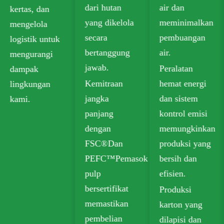
dari hutan
air dan
memenuhi
yang dikelola
meminimalkan
standar
secara
pembuangan
keamanan
bertanggung
air.
untuk kontak
jawab.
Peralatan
makanan.
Kemitraan
hemat energi
Pilihan daur
jangka
dan sistem
ulang Kami
panjang
kontrol emisi
termasuk
dengan
memungkinkan
papan kotak
FSC®Dan
produksi yang
lipat (FBB)
PEFC™Pemasok
bersih dan
dan papan
pulp
efisien.
gading untuk
bersertifikat
Produksi
kemasan
memastikan
karton yang
berkelanjutan.
pembelian
dilapisi dan
Kertas kraft