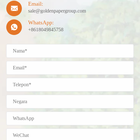
Email:

sale@goldenpapergroup.com
WhatsApp:

+8618049845758