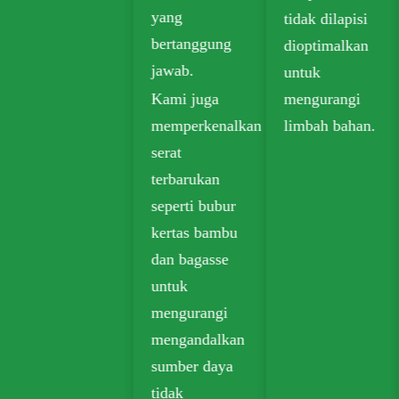
yang
tidak dilapisi
yang dapat
bertanggung
dioptimalkan
terurai secara
jawab.
untuk
luas digunakan
Kami juga
mengurangi
dalam
memperkenalkan
limbah bahan.
makanan di
serat
luar, bahan
terbarukan
makanan, dan
seperti bubur
kemasan ritel.
kertas bambu
dan bagasse
untuk
mengurangi
mengandalkan
sumber daya
tidak