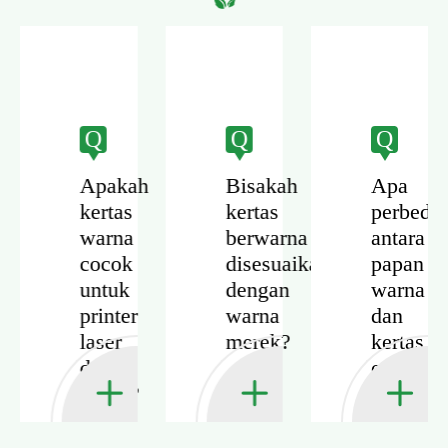
Q
Q
Q
n
Apakah
Bisakah
Apa
kertas
kertas
perbeda
warna
berwarna
antara
kan
cocok
disesuaikan
papan
untuk
dengan
warna
si
printer
warna
dan
laser
merek?
kertas
na?
dan
offset
inkjet?
berwarn