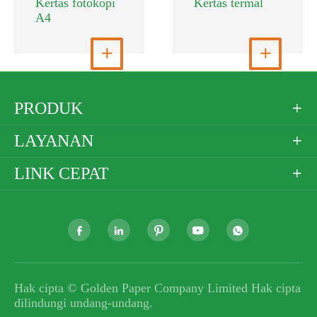
Kertas fotokopi
Kertas termal
A4
Lihat Selengkapnya

Lihat Selengkapnya

PRODUK

LAYANAN

LINK CEPAT






Hak cipta ©
Golden Paper Company Limited
Hak cipta
dilindungi undang-undang.