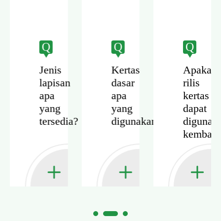
Q
Q
Q
Jenis
Kertas
Apakah
lapisan
dasar
rilis
s
apa
apa
kertas
yang
yang
dapat
tersedia?
digunakan?
digunak
kembali