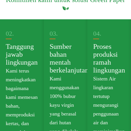
02.
03.
04.
Tanggung
Sumber
Proses
jawab
bahan
produksi
lingkungan
mentah
ramah
berkelanjutan
lingkungan
Kami terus
Kami
Sistem Air
meningkatkan
menggunakan
lingkaran
bagaimana
100% bubur
tertutup
kami memesan
kayu virgin
mengurangi
bahan,
yang berasal
penggunaan
memproduksi
dari hutan
air dan
kertas, dan