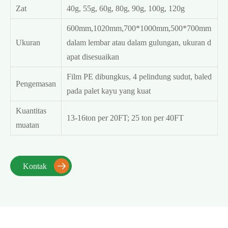
Zat
40g, 55g, 60g, 80g, 90g, 100g, 120g
600mm,1020mm,700*1000mm,500*700mm
Ukuran
dalam lembar atau dalam gulungan, ukuran d
apat disesuaikan
Film PE dibungkus, 4 pelindung sudut, baled
Pengemasan
pada palet kayu yang kuat
Kuantitas
13-16ton per 20FT; 25 ton per 40FT
muatan
Kontak
