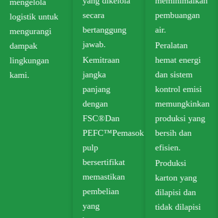
yang dikelola
meminimalkan
mengelola
secara
pembuangan
logistik untuk
bertanggung
air.
mengurangi
jawab.
Peralatan
dampak
Kemitraan
hemat energi
lingkungan
jangka
dan sistem
kami.
panjang
kontrol emisi
dengan
memungkinkan
FSC®Dan
produksi yang
PEFC™Pemasok
bersih dan
pulp
efisien.
bersertifikat
Produksi
memastikan
karton yang
pembelian
dilapisi dan
yang
tidak dilapisi