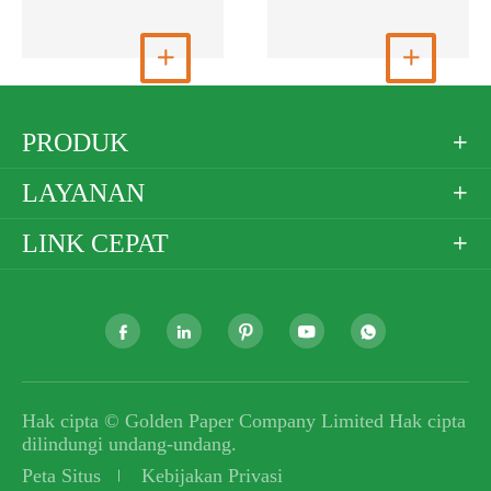
Lihat Selengkapnya

Lihat Selengkapnya

PRODUK

LAYANAN

LINK CEPAT






Hak cipta ©
Golden Paper Company Limited
Hak cipta
dilindungi undang-undang.
Peta Situs
Kebijakan Privasi