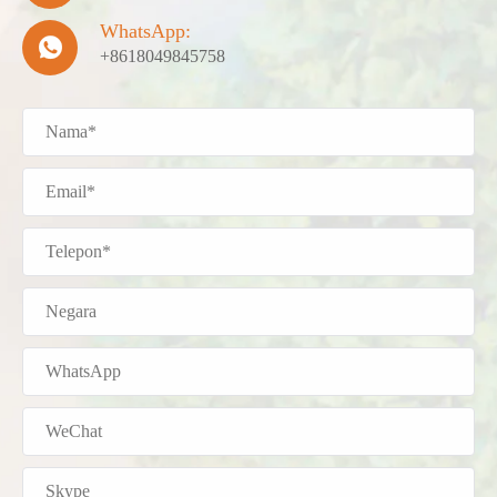
WhatsApp:

+8618049845758