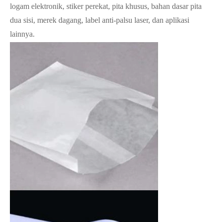
logam elektronik, stiker perekat, pita khusus, bahan dasar pita
dua sisi, merek dagang, label anti-palsu laser, dan aplikasi
lainnya.