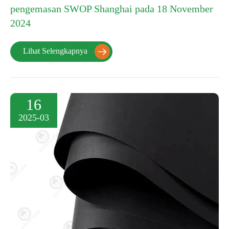
pengemasan SWOP Shanghai pada 18 November
2024
Lihat Selengkapnya

16
2025-03