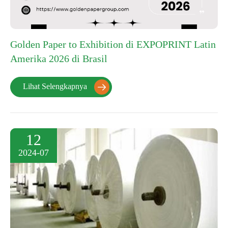
Golden Paper to Exhibition di EXPOPRINT Latin
Amerika 2026 di Brasil
Lihat Selengkapnya

12
2024-07