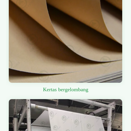
Kertas bergelombang