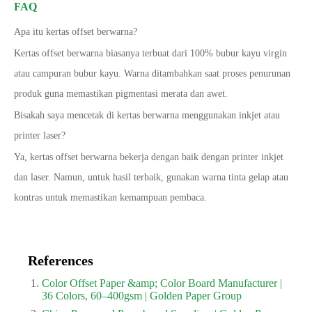
FAQ
Apa itu kertas offset berwarna?
Kertas offset berwarna biasanya terbuat dari 100% bubur kayu virgin
atau campuran bubur kayu. Warna ditambahkan saat proses penurunan
produk guna memastikan pigmentasi merata dan awet.
Bisakah saya mencetak di kertas berwarna menggunakan inkjet atau
printer laser?
Ya, kertas offset berwarna bekerja dengan baik dengan printer inkjet
dan laser. Namun, untuk hasil terbaik, gunakan warna tinta gelap atau
kontras untuk memastikan kemampuan pembaca.
References
Color Offset Paper &amp; Color Board Manufacturer |
36 Colors, 60–400gsm | Golden Paper Group