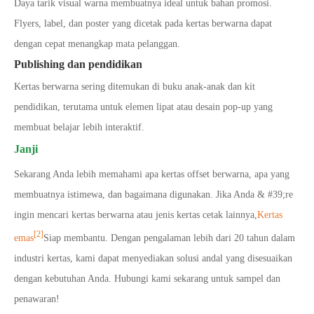
Daya tarik visual warna membuatnya ideal untuk bahan promosi.
Flyers, label, dan poster yang dicetak pada kertas berwarna dapat
dengan cepat menangkap mata pelanggan.
Publishing dan pendidikan
Kertas berwarna sering ditemukan di buku anak-anak dan kit
pendidikan, terutama untuk elemen lipat atau desain pop-up yang
membuat belajar lebih interaktif.
Janji
Sekarang Anda lebih memahami apa kertas offset berwarna, apa yang
membuatnya istimewa, dan bagaimana digunakan. Jika Anda & #39;re
ingin mencari kertas berwarna atau jenis kertas cetak lainnya,
Kertas
[2]
emas
Siap membantu. Dengan pengalaman lebih dari 20 tahun dalam
industri kertas, kami dapat menyediakan solusi andal yang disesuaikan
dengan kebutuhan Anda. Hubungi kami sekarang untuk sampel dan
penawaran
!