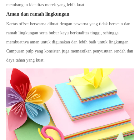
membangun identitas merek yang lebih kuat.
Aman dan ramah lingkungan
Kertas offset berwarna dibuat dengan pewarna yang tidak beracun dan
ramah lingkungan serta bubur kayu berkualitas tinggi, sehingga
membuatnya aman untuk digunakan dan lebih baik untuk lingkungan.
Campuran pulp yang konsisten juga memastikan penyusutan rendah dan
daya tahan yang kuat.